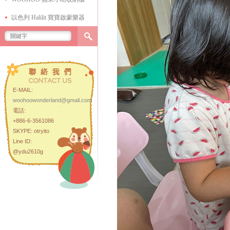
以色列 Halilit 寶寶啟蒙樂器
E-MAIL:
woohoowonderland@gmail.com
電話:
+886-6-3561086
SKYPE: otryito
Line ID:
@ydu2610g