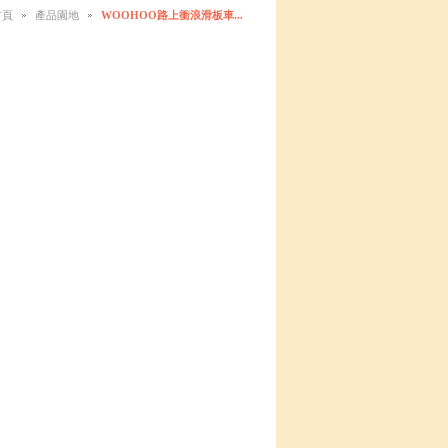
首頁
產品園地
WOOHOO路上衝浪滑板車...